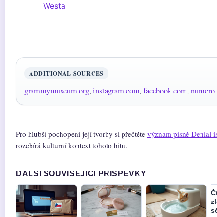
Westa
ADDITIONAL SOURCES
grammymuseum.org
,
instagram.com
,
facebook.com
,
numero
Pro hlubší pochopení její tvorby si přečtěte
význam písně Denial is
rozebírá kulturní kontext tohoto hitu.
DALSI SOUVISEJICI PRISPEVKY
Č
z
sé