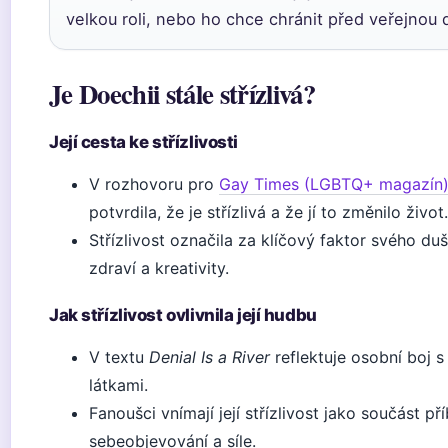
velkou roli, nebo ho chce chránit před veřejnou d
Je Doechii stále střízlivá?
Její cesta ke střízlivosti
V rozhovoru pro
Gay Times (LGBTQ+ magazín
potvrdila, že je střízlivá a že jí to změnilo život.
Střízlivost označila za klíčový faktor svého du
zdraví a kreativity.
Jak střízlivost ovlivnila její hudbu
V textu
Denial Is a River
reflektuje osobní boj 
látkami.
Fanoušci vnímají její střízlivost jako součást př
sebeobjevování a síle.