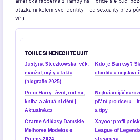
americká rapperka z Tampy na Floridě ale budí poz
otázkami kolem své identity – od sexuality přes p
víru.
TOHLE SI NENECHTE UJIT
Justyna Steczkowska: věk,
Kdo je Banksy? S
manžel, mýty a fakta
identita a nejslavně
(biografie 2025)
Princ Harry: život, rodina,
Nejkrásnější naro
kniha a aktuální dění |
přání pro dceru – i
Aktuálně.cz
a tipy
Czarne Adidasy Damskie –
Xayoo: profil pols
Melhores Modelos e
League of Legends
Preços 2024
streamera