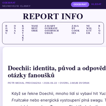
ODEBIRAT
HLEDAT
ODEBIRAT
NEJNOVEJSI CLANKY
REPORT INFO
D
O
K
NASE
ZASADY
ZASA
NE
B
O
N
O
HIST
OCHRANY
DY
WSL
L
M
A
N
ORIE
OSOBNICH
COOK
ETT
O
U
S
T
UDAJU
IES
ER
G
A
K
T
Doechii: identita, původ a odpověd
otázky fanoušků
PETR MICHAL PROCHAZKA • 2026-06-22 • OVERIL JAKUB DVORAK
Když se řekne Doechii, mnoho lidí si vybaví hit
Yuc
Fruitcake
nebo energická vystoupení plná swagu. 