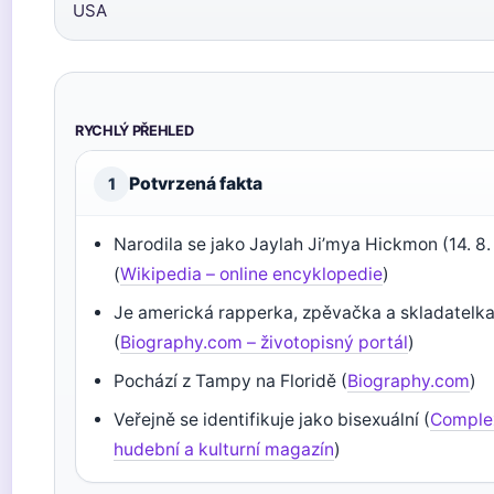
USA
RYCHLÝ PŘEHLED
Potvrzená fakta
1
Narodila se jako Jaylah Ji’mya Hickmon (14. 8.
(
Wikipedia – online encyklopedie
)
Je americká rapperka, zpěvačka a skladatelk
(
Biography.com – životopisný portál
)
Pochází z Tampy na Floridě (
Biography.com
)
Veřejně se identifikuje jako bisexuální (
Comple
hudební a kulturní magazín
)