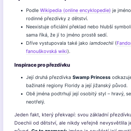
Podle
Wikipedia (online encyklopedie)
je jmén
rodinné přezdívky z dětství.
Neexistuje oficiální překlad nebo hlubší symbol
sama říká, že jí to jméno prostě sedí.
Dříve vystupovala také jako
iamdoechii
(
Fando
fanouškovská wiki
).
Inspirace pro přezdívku
Její druhá přezdívka
Swamp Princess
odkazuj
bažinaté regiony Floridy a její jižanský původ.
Obě jména podtrhují její osobitý styl – hravý,
neotřelý.
Jeden fakt, který překvapí: svou základní přezdív
Doechii od dětství, ale nikdy veřejně nevysvětlila j