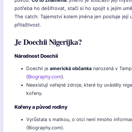
původ.
Co to znamená:
jméno je součástí její mysti
potřeba ho dešifrovat, stačí si ho spojit s jejím um
The catch: Tajemství kolem jména jen posiluje její
přitažlivost.
Je Doechii Nigerijka?
Národnost Doechii
Doechii je
americká občanka
narozená v Tampě
(
Biography.com
).
Neexistují veřejné zdroje, které by uváděly nige
kořeny.
Kořeny a původ rodiny
Vyrůstala s matkou, o otci není mnoho informa
(Biography.com).