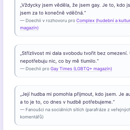
„Vždycky jsem věděla, že jsem gay. Je to, kdo j
jsem za to konečně vděčná.“
— Doechii v rozhovoru pro
Complex (hudební a kultu
magazín)
„Střízlivost mi dala svobodu tvořit bez omezení.
nepotřebuju nic, co by mě tlumilo.“
— Doechii pro
Gay Times (LGBTQ+ magazín)
„Její hudba mi pomohla přijmout, kdo jsem. Je a
a to je to, co dnes v hudbě potřebujeme.“
— Fanoušci na sociálních sítích (parafráze z veřejnýc
komentářů)