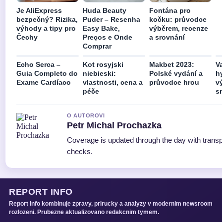
Je AliExpress
Huda Beauty
Fontána pro
bezpečný? Rizika,
Puder – Resenha
kočku: průvodce
výhody a tipy pro
Easy Bake,
výběrem, recenze
Čechy
Preços e Onde
a srovnání
Comprar
Echo Serca –
Kot rosyjski
Makbet 2023:
V
Guia Completo do
niebieski:
Polské vydání a
h
Exame Cardíaco
vlastnosti, cena a
průvodce hrou
v
péče
s
O AUTOROVI
Petr Michal Prochazka
Coverage is updated through the day with trans
checks.
REPORT INFO
Report Info kombinuje zpravy, prirucky a analyzy v modernim newsroom
rozlozeni. Prubezne aktualizovano redakcnim tymem.