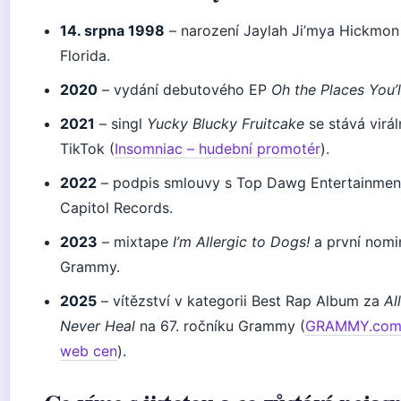
14. srpna 1998
– narození Jaylah Ji’mya Hickmon
Florida.
2020
– vydání debutového EP
Oh the Places You’
2021
– singl
Yucky Blucky Fruitcake
se stává virá
TikTok (
Insomniac – hudební promotér
).
2022
– podpis smlouvy s Top Dawg Entertainmen
Capitol Records.
2023
– mixtape
I’m Allergic to Dogs!
a první nomi
Grammy.
2025
– vítězství v kategorii Best Rap Album za
Al
Never Heal
na 67. ročníku Grammy (
GRAMMY.com –
web cen
).