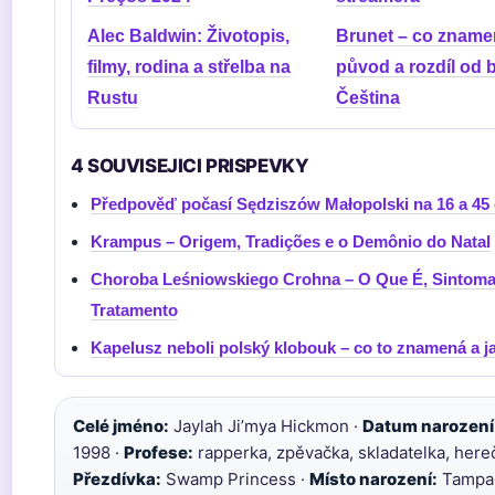
Alec Baldwin: Životopis,
Brunet – co zname
filmy, rodina a střelba na
původ a rozdíl od b
Rustu
Čeština
4 SOUVISEJICI PRISPEVKY
Předpověď počasí Sędziszów Małopolski na 16 a 45 
Krampus – Origem, Tradições e o Demônio do Natal
Choroba Leśniowskiego Crohna – O Que É, Sintoma
Tratamento
Kapelusz neboli polský klobouk – co to znamená a j
Celé jméno:
Jaylah Ji’mya Hickmon ·
Datum narození
1998 ·
Profese:
rapperka, zpěvačka, skladatelka, hereč
Přezdívka:
Swamp Princess ·
Místo narození:
Tampa,