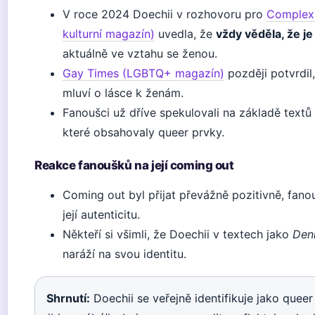
V roce 2024 Doechii v rozhovoru pro
Complex 
kulturní magazín)
uvedla, že
vždy věděla, že je
aktuálně ve vztahu se ženou.
Gay Times (LGBTQ+ magazín)
později potvrdil
mluví o lásce k ženám.
Fanoušci už dříve spekulovali na základě textů 
které obsahovaly queer prvky.
Reakce fanoušků na její coming out
Coming out byl přijat převážně pozitivně, fanou
její autenticitu.
Někteří si všimli, že Doechii v textech jako
Deni
naráží na svou identitu.
Shrnutí:
Doechii se veřejně identifikuje jako queer