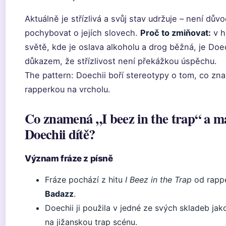
Aktuálně je střízlivá a svůj stav udržuje – není dův
pochybovat o jejích slovech.
Proč to zmiňovat:
v h
světě, kde je oslava alkoholu a drog běžná, je Doe
důkazem, že střízlivost není překážkou úspěchu.
The pattern: Doechii boří stereotypy o tom, co zn
rapperkou na vrcholu.
Co znamená „I beez in the trap“ a m
Doechii dítě?
Význam fráze z písně
Fráze pochází z hitu
I Beez in the Trap
od rapp
Badazz
.
Doechii ji použila v jedné ze svých skladeb jak
na jižanskou trap scénu.