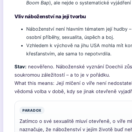
Boom Bap
), ale nejde o systematické vyjádření 
Vliv náboženství na její tvorbu
Náboženství není hlavním tématem její hudby –
osobní příběhy, sexualita, úspěch a boj.
Vzhledem k výchově na jihu USA mohla mít kon
křesťanstvím, ale sama to nepotvrdila.
Stav:
neověřeno. Náboženské vyznání Doechii zůs
soukromou záležitostí – a to je v pořádku.
What this means: Její mlčení o víře není nedostate
vědomá volba v době, kdy se jinak otevřeně vyjadř
PARADOX
Zatímco o své sexualitě mluví otevřeně, o víře ml
naznačuje, že náboženství v jejím životě buď ne