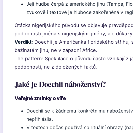
Její hudba čerpá z amerického jihu (Tampa, Flo
zvukově i textově je hluboce zakořeněná v reg
Otázka nigerijského původu se objevuje pravděpod
podobnosti jména s nigerijskými jmény, ale důkazy
Verdikt:
Doechii je Američanka floridského střihu, 
bažinatém jihu, ne v západní Africe.
The pattern: Spekulace o původu často vznikají z 
podobnosti, ne z doložených faktů.
Jaké je Doechii náboženství?
Veřejné zmínky o víře
Doechii se k žádnému konkrétnímu náboženství
nepřihlásila.
V textech občas používá spirituální obrazy (nap