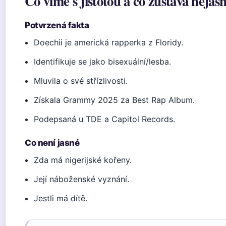
Co víme s jistotou a co zůstává nejas
Potvrzená fakta
Doechii je americká rapperka z Floridy.
Identifikuje se jako bisexuální/lesba.
Mluvila o své střízlivosti.
Získala Grammy 2025 za Best Rap Album.
Podepsaná u TDE a Capitol Records.
Co není jasné
Zda má nigerijské kořeny.
Její náboženské vyznání.
Jestli má dítě.