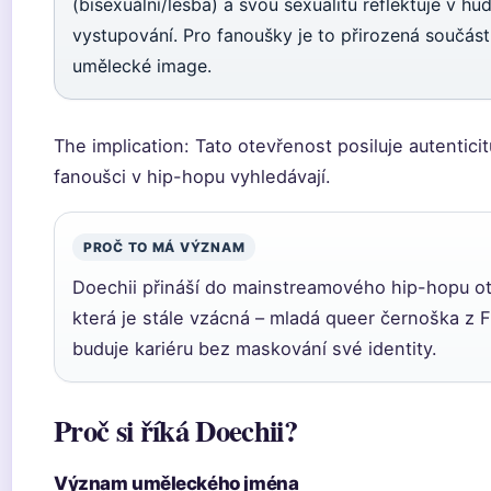
(bisexuální/lesba) a svou sexualitu reflektuje v hud
vystupování. Pro fanoušky je to přirozená součást 
umělecké image.
The implication: Tato otevřenost posiluje autenticit
fanoušci v hip-hopu vyhledávají.
PROČ TO MÁ VÝZNAM
Doechii přináší do mainstreamového hip-hopu o
která je stále vzácná – mladá queer černoška z Fl
buduje kariéru bez maskování své identity.
Proč si říká Doechii?
Význam uměleckého jména