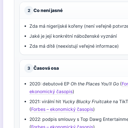
Co není jasné
2
Zda má nigerijské kořeny (není veřejně potvrz
Jaké je její konkrétní náboženské vyznání
Zda má dítě (neexistují veřejné informace)
Časová osa
3
2020: debutové EP
Oh the Places You’ll Go
(
Fo
ekonomický časopis
)
2021: virální hit
Yucky Blucky Fruitcake
na Tik
(
Forbes – ekonomický časopis
)
2022: podpis smlouvy s Top Dawg Entertainm
(
Forbes – ekonomický časopis
)