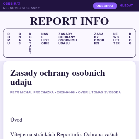
ODEBIRAT
HLEDAT
ODEBIRAT
NEJNOVEJSI CLANKY
REPORT INFO
D
O
K
NAS
ZASADY
ZASA
NE
B
O
N
O
E
OCHRANY
DY
WS
L
M
A
N
HIST
OSOBNICH
COOK
LET
O
U
S
T
ORIE
UDAJU
IES
TER
G
A
K
T
Zasady ochrany osobnich
udaju
PETR MICHAL PROCHAZKA • 2026-04-06 • OVERIL TOMAS SVOBODA
Úvod
Vítejte na stránkách Reportinfo. Ochrana vašich