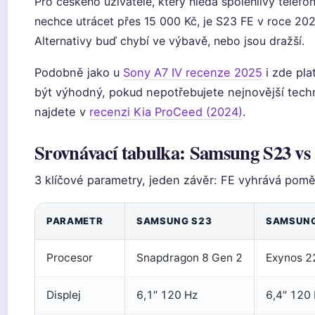
Pro českého uživatele, který hledá spolehlivý telefo
nechce utrácet přes 15 000 Kč, je S23 FE v roce 202
Alternativy buď chybí ve výbavě, nebo jsou dražší.
Podobně jako u
Sony A7 IV recenze 2025
i zde pla
být výhodný, pokud nepotřebujete nejnovější techni
najdete v
recenzi Kia ProCeed (2024)
.
Srovnávací tabulka: Samsung S23 vs
3 klíčové parametry, jeden závěr: FE vyhrává pom
PARAMETR
SAMSUNG S23
SAMSUNG
Procesor
Snapdragon 8 Gen 2
Exynos 2
Displej
6,1″ 120 Hz
6,4″ 120