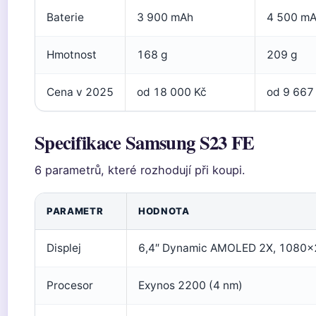
Baterie
3 900 mAh
4 500 m
Hmotnost
168 g
209 g
Cena v 2025
od 18 000 Kč
od 9 667
Specifikace Samsung S23 FE
6 parametrů, které rozhodují při koupi.
PARAMETR
HODNOTA
Displej
6,4″ Dynamic AMOLED 2X, 1080×
Procesor
Exynos 2200 (4 nm)