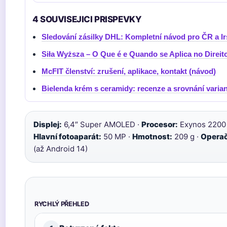
4 SOUVISEJICI PRISPEVKY
Sledování zásilky DHL: Kompletní návod pro ČR a I
Siła Wyższa – O Que é e Quando se Aplica no Direit
McFIT členství: zrušení, aplikace, kontakt (návod)
Bielenda krém s ceramidy: recenze a srovnání varian
Displej:
6,4″ Super AMOLED ·
Procesor:
Exynos 2200
Hlavní fotoaparát:
50 MP ·
Hmotnost:
209 g ·
Operač
(až Android 14)
RYCHLÝ PŘEHLED