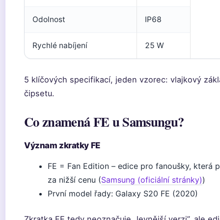
Odolnost
IP68
Rychlé nabíjení
25 W
5 klíčových specifikací, jeden vzorec: vlajkový zák
čipsetu.
Co znamená FE u Samsungu?
Význam zkratky FE
FE = Fan Edition – edice pro fanoušky, která p
za nižší cenu (
Samsung (oficiální stránky)
)
První model řady: Galaxy S20 FE (2020)
Zkratka FE tedy neoznačuje „levnější verzi”, ale ed