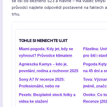
se liší od běžného S23 a hlavně – má vůbec smysl
průvodci najdete odpovědi postavené na faktech 
trhu.
TOHLE SI NENECHTE UJIT
Miami pogoda: Kdy jet, kdy se
Flizelina: Un
vyhnout? Průvodce klimatem
pro šití i sta
Agnieszka Kamys – kdo je,
Pogoda Kęty:
povolání, rodina a rozhovor 2025
na 45 dní a s
Sony A7 IV recenze 2025:
Tova: Význam
Profesionální, nebo ne
jméně, značc
Pexels: Bezplatné stock fotky a
Ovoko: Co to 
videa ke stažení
Recenze (202