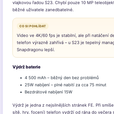
vlajkovou řadou S23. Chybí pouze 10 MP teleobjekt
běžné uživatele zanedbatelné.
CO SI POHLÍDAT
Video ve 4K/60 fps je stabilní, ale při natáčení 
telefon výrazně zahřívá – u S23 je tepelný man
Snapdragonu lepší.
Výdrž baterie
4 500 mAh – běžný den bez problémů
25W nabíjení – plné nabití za cca 75 minut
Bezdrátové nabíjení 15W
Výdrž je jedna z nejsilnějších stránek FE. Při smíše
sítě, hry, focení) telefon vydrží od rána do večera