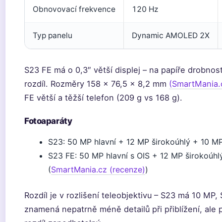
Obnovovací frekvence
120 Hz
Typ panelu
Dynamic AMOLED 2X
S23 FE má o 0,3″ větší displej – na papíře drobnost
rozdíl. Rozměry 158 × 76,5 × 8,2 mm
(SmartMania.
FE větší a těžší telefon (209 g vs 168 g).
Fotoaparáty
S23: 50 MP hlavní + 12 MP širokoúhlý + 10 MP
S23 FE: 50 MP hlavní s OIS + 12 MP širokoúhl
(
SmartMania.cz (recenze)
)
Rozdíl je v rozlišení teleobjektivu – S23 má 10 MP,
znamená nepatrně méně detailů při přiblížení, ale 