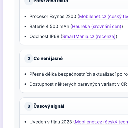
Potvrzená fakta
1
Procesor Exynos 2200 (
Mobilenet.cz (český te
Baterie 4 500 mAh (
Heureka (srovnání cen)
)
Odolnost IP68 (
SmartMania.cz (recenze)
)
Co není jasné
2
Přesná délka bezpečnostních aktualizací po r
Dostupnost některých barevných variant v ČR
Časový signál
3
Uveden v říjnu 2023 (
Mobilenet.cz (český tech