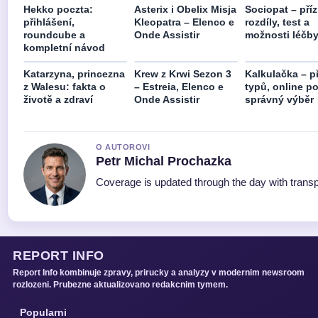
Hekko poczta:
Asterix i Obelix Misja
Sociopat – pří
přihlášení,
Kleopatra – Elenco e
rozdíly, test a
roundcube a
Onde Assistir
možnosti léčb
kompletní návod
Katarzyna, princezna
Krew z Krwi Sezon 3
Kalkulačka – p
z Walesu: fakta o
– Estreia, Elenco e
typů, online po
životě a zdraví
Onde Assistir
správný výběr
O AUTOROVI
Petr Michal Prochazka
Coverage is updated through the day with trans
REPORT INFO
Report Info kombinuje zpravy, prirucky a analyzy v modernim newsroom
rozlozeni. Prubezne aktualizovano redakcnim tymem.
Popularni