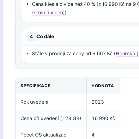
Cena klesla o více než 40 % (z 16 990 Kč na 9 
(srovnání cen)
)
Co dále
4
Stále v prodeji za ceny od 9 667 Kč (
Heureka (
SPECIFIKACE
HODNOTA
Rok uvedení
2023
Cena při uvedení (128 GB)
16 990 Kč
Počet OS aktualizací
4