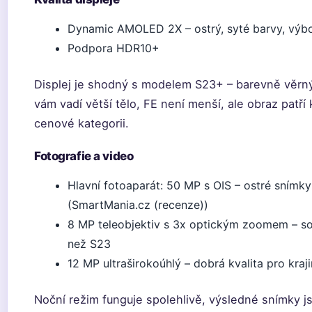
Dynamic AMOLED 2X – ostrý, syté barvy, výbor
Podpora HDR10+
Displej je shodný s modelem S23+ – barevně věrný
vám vadí větší tělo, FE není menší, ale obraz patří
cenové kategorii.
Fotografie a video
Hlavní fotoaparát: 50 MP s OIS – ostré snímky 
(SmartMania.cz (recenze))
8 MP teleobjektiv s 3x optickým zoomem – sol
než S23
12 MP ultraširokoúhlý – dobrá kvalita pro kra
Noční režim funguje spolehlivě, výsledné snímky j