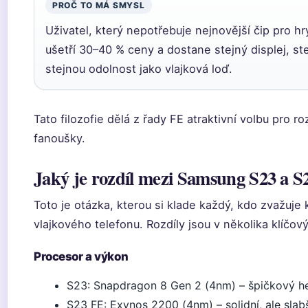
PROČ TO MÁ SMYSL
Uživatel, který nepotřebuje nejnovější čip pro h
ušetří 30–40 % ceny a dostane stejný displej, st
stejnou odolnost jako vlajková loď.
Tato filozofie dělá z řady FE atraktivní volbu pro
fanoušky.
Jaký je rozdíl mezi Samsung S23 a 
Toto je otázka, kterou si klade každý, kdo zvažuje
vlajkového telefonu. Rozdíly jsou v několika klíčov
Procesor a výkon
S23: Snapdragon 8 Gen 2 (4nm) – špičkový h
S23 FE: Exynos 2200 (4nm) – solidní, ale slab