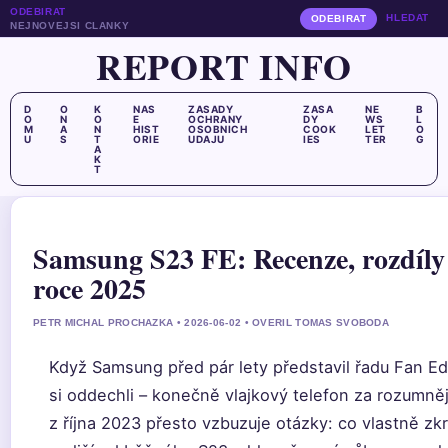
ODEBIRAT
HLEDAT
ODEBIRAT
NEJNOVEJSI CLANKY
REPORT INFO
D
O
K
NAS
ZASADY
ZASA
NE
B
O
N
O
E
OCHRANY
DY
WS
L
M
A
N
HIST
OSOBNICH
COOK
LET
O
U
S
T
ORIE
UDAJU
IES
TER
G
A
K
T
Samsung S23 FE: Recenze, rozdíly 
roce 2025
PETR MICHAL PROCHAZKA • 2026-06-02 • OVERIL TOMAS SVOBODA
Když Samsung před pár lety představil řadu Fan Edi
si oddechli – konečně vlajkový telefon za rozumně
z října 2023 přesto vzbuzuje otázky: co vlastně zk