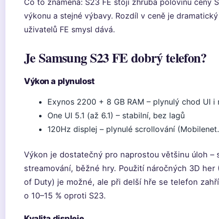
Co to znamená: S23 FE stojí zhruba polovinu ceny 
výkonu a stejné výbavy. Rozdíl v ceně je dramatický 
uživatelů FE smysl dává.
Je Samsung S23 FE dobrý telefon?
Výkon a plynulost
Exynos 2200 + 8 GB RAM – plynulý chod UI i 
One UI 5.1 (až 6.1) – stabilní, bez lagů
120Hz displej – plynulé scrollování (Mobilenet
Výkon je dostatečný pro naprostou většinu úloh – so
streamování, běžné hry. Použití náročných 3D her 
of Duty) je možné, ale při delší hře se telefon zah
o 10–15 % oproti S23.
Kvalita displeje