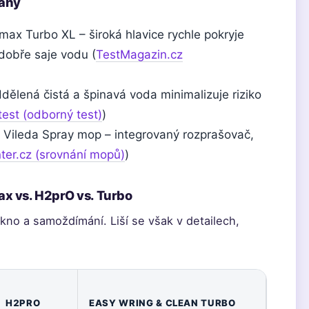
lahy
max Turbo XL – široká hlavice rychle pokryje
dobře saje vodu (
TestMagazin.cz
ělená čistá a špinavá voda minimalizuje riziko
test (odborný test)
)
Vileda Spray mop – integrovaný rozprašovač,
ter.cz (srovnání mopů)
)
ax vs. H2prO vs. Turbo
kno a samoždímání. Liší se však v detailech,
H2PRO
EASY WRING & CLEAN TURBO