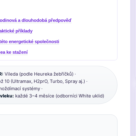
 hodinová a dlouhodobá předpověď
aktické příklady
této energetické společnosti
dea ke stažení
R:
Vileda (podle Heureka žebříčků) ·
ž 10 (Ultramax, H2prO, Turbo, Spray aj.) ·
moždímací systémy ·
vleku:
každé 3–4 měsíce (odborníci White uklid)