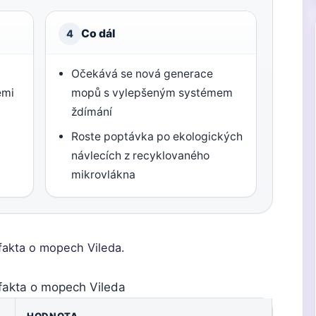
Co dál
4
Očekává se nová generace
emi
mopů s vylepšeným systémem
ždímání
Roste poptávka po ekologických
návlecích z recyklovaného
mikrovlákna
 fakta o mopech Vileda.
 fakta o mopech Vileda