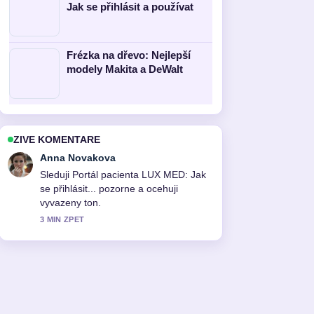
Jak se přihlásit a používat
Frézka na dřevo: Nejlepší
modely Makita a DeWalt
ZIVE KOMENTARE
Tomas Svoboda
Uzitecny kontext k Netia přihlášení:
kompletní průvodce pro české
uživatele. Prosim pokracujte v
prubeznych aktualizacich.
5 MIN ZPET