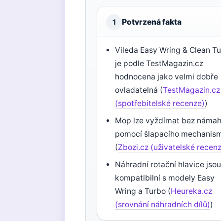
Potvrzená fakta
1
Vileda Easy Wring & Clean T
je podle TestMagazin.cz
hodnocena jako velmi dobře
ovladatelná (
TestMagazin.cz
(spotřebitelské recenze)
)
Mop lze vyždímat bez náma
pomocí šlapacího mechanis
(
Zbozi.cz (uživatelské recen
Náhradní rotační hlavice jso
kompatibilní s modely Easy
Wring a Turbo (
Heureka.cz
(srovnání náhradních dílů)
)