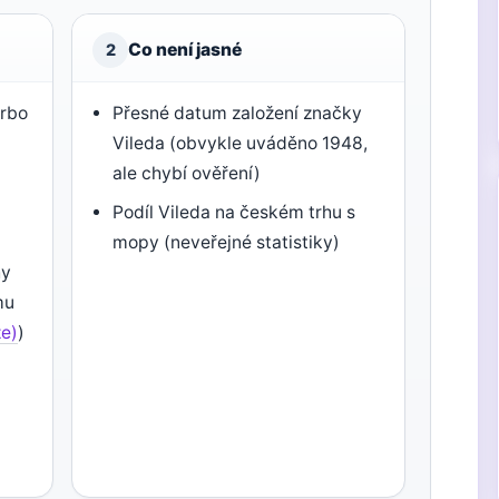
Co není jasné
2
urbo
Přesné datum založení značky
Vileda (obvykle uváděno 1948,
ale chybí ověření)
Podíl Vileda na českém trhu s
mopy (neveřejné statistiky)
hy
mu
ze)
)
u