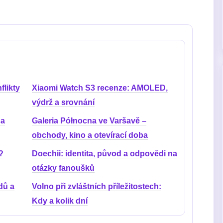
flikty
Xiaomi Watch S3 recenze: AMOLED,
výdrž a srovnání
 a
Galeria Północna ve Varšavě –
obchody, kino a otevírací doba
?
Doechii: identita, původ a odpovědi na
otázky fanoušků
dů a
Volno při zvláštních příležitostech:
Kdy a kolik dní