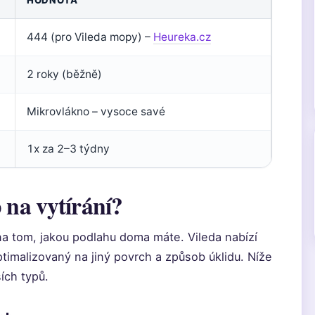
HODNOTA
444 (pro Vileda mopy) –
Heureka.cz
2 roky (běžně)
Mikrovlákno – vysoce savé
1x za 2–3 týdny
 na vytírání?
na tom, jakou podlahu doma máte. Vileda nabízí
ptimalizovaný na jiný povrch a způsob úklidu. Níže
ích typů.