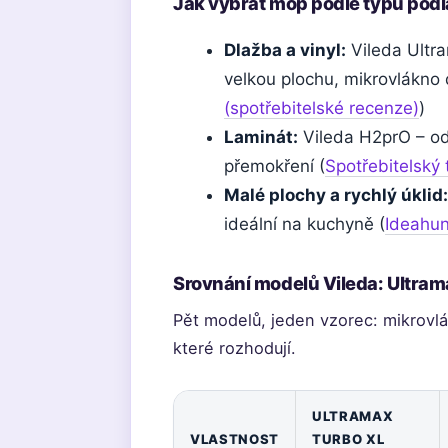
Jak vybrat mop podle typu pod
Dlažba a vinyl:
Vileda Ultra
velkou plochu, mikrovlákno 
(spotřebitelské recenze)
)
Laminát:
Vileda H2prO – odd
přemokření (
Spotřebitelský 
Malé plochy a rychlý úklid:
ideální na kuchyně (
Ideahun
Srovnání modelů Vileda: Ultram
Pět modelů, jeden vzorec: mikrovlá
které rozhodují.
ULTRAMAX
VLASTNOST
TURBO XL