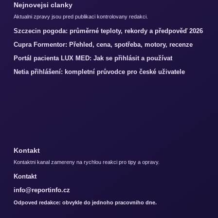
Nejnovejsi clanky
Aktualni zpravy jsou pred publikaci kontrolovany redakci.
Szczecin pogoda: průměrné teploty, rekordy a předpověď 2026
Cupra Formentor: Přehled, cena, spotřeba, motory, recenze
Portál pacienta LUX MED: Jak se přihlásit a používat
Netia přihlášení: kompletní průvodce pro české uživatele
Kontakt
Kontaktni kanal zamereny na rychlou reakci pro tipy a opravy.
Kontakt
info@reportinfo.cz
Odpoved redakce: obvykle do jednoho pracovniho dne.