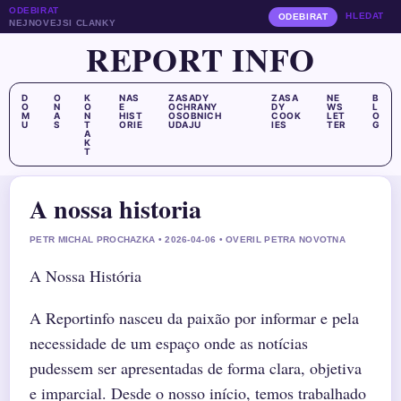
ODEBIRAT
HLEDAT
ODEBIRAT
NEJNOVEJSI CLANKY
REPORT INFO
D
O
K
NAS
ZASADY
ZASA
NE
B
O
N
O
E
OCHRANY
DY
WS
L
M
A
N
HIST
OSOBNICH
COOK
LET
O
U
S
T
ORIE
UDAJU
IES
TER
G
A
K
T
A nossa historia
PETR MICHAL PROCHAZKA • 2026-04-06 • OVERIL PETRA NOVOTNA
A Nossa História
A Reportinfo nasceu da paixão por informar e pela
necessidade de um espaço onde as notícias
pudessem ser apresentadas de forma clara, objetiva
e imparcial. Desde o nosso início, temos trabalhado