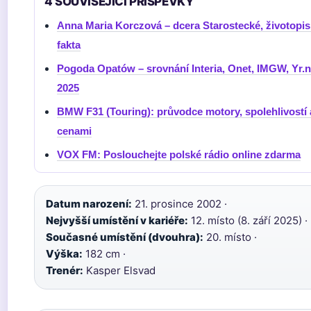
4 SOUVISEJICI PRISPEVKY
Anna Maria Korczová – dcera Starostecké, životopis
fakta
Pogoda Opatów – srovnání Interia, Onet, IMGW, Yr.
2025
BMW F31 (Touring): průvodce motory, spolehlivostí 
cenami
VOX FM: Poslouchejte polské rádio online zdarma
Datum narození:
21. prosince 2002 ·
Nejvyšší umístění v kariéře:
12. místo (8. září 2025) ·
Současné umístění (dvouhra):
20. místo ·
Výška:
182 cm ·
Trenér:
Kasper Elsvad