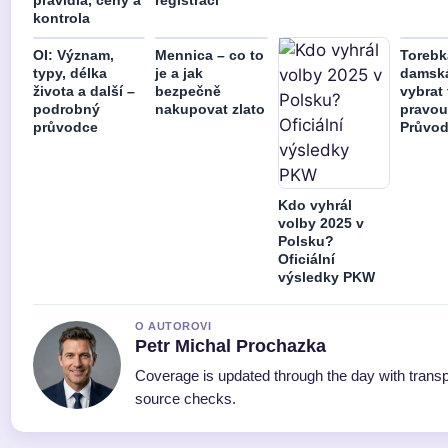
kontrola
OI: Význam,
Mennica – co to
Torebk
typy, délka
je a jak
damská
života a další –
bezpečně
vybrat 
podrobný
nakupovat zlato
pravo
průvodce
Průvod
Kdo vyhrál
volby 2025 v
Polsku?
Oficiální
výsledky PKW
O AUTOROVI
Petr Michal Prochazka
Coverage is updated through the day with trans
source checks.