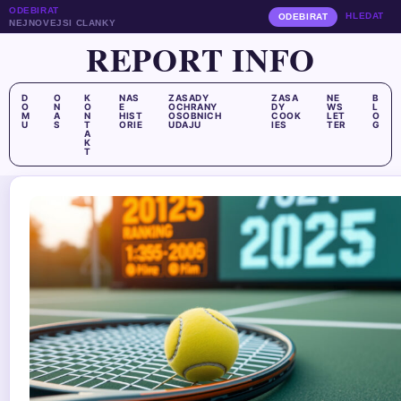
ODEBIRAT
HLEDAT
ODEBIRAT
NEJNOVEJSI CLANKY
REPORT INFO
D
O
K
NAS
ZASADY
ZASA
NE
B
O
N
O
E
OCHRANY
DY
WS
L
M
A
N
HIST
OSOBNICH
COOK
LET
O
U
S
T
ORIE
UDAJU
IES
TER
G
A
K
T