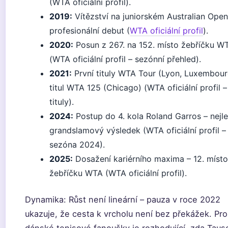
(WTA oficiální profil).
2019:
Vítězství na juniorském Australian Open
profesionální debut (
WTA oficiální profil
).
2020:
Posun z 267. na 152. místo žebříčku W
(WTA oficiální profil – sezónní přehled).
2021:
První tituly WTA Tour (Lyon, Luxembour
titul WTA 125 (Chicago) (WTA oficiální profil –
tituly).
2024:
Postup do 4. kola Roland Garros – nejle
grandslamový výsledek (WTA oficiální profil –
sezóna 2024).
2025:
Dosažení kariérního maxima – 12. místo
žebříčku WTA (WTA oficiální profil).
Dynamika: Růst není lineární – pauza v roce 2022
ukazuje, že cesta k vrcholu není bez překážek. Pro
dánské tenisové fanoušky je rozhodující, zda Tau