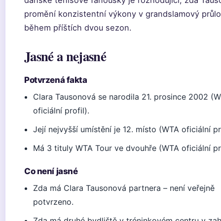
promění konzistentní výkony v grandslamový průl
během příštích dvou sezon.
Jasné a nejasné
Potvrzená fakta
Clara Tausonová se narodila 21. prosince 2002 (
oficiální profil).
Její nejvyšší umístění je 12. místo (WTA oficiální pro
Má 3 tituly WTA Tour ve dvouhře (WTA oficiální pro
Co není jasné
Zda má Clara Tausonová partnera – není veřejně
potvrzeno.
Zda má druhé bydliště v tréninkovém centru v zah