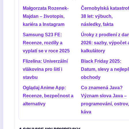
Małgorzata Rozenek-
Černobylská katastro
Majdan – životopis,
38 let: výbuch,
kariéra a Instagram
následky, fakta
Samsung S23 FE:
Úroky z prodlení z dan
Recenze, rozdíly a
2026: sazby, výpočet 
vyplatí se v roce 2025
kalkulátory
Flizelina: Univerzální
Black Friday 2025:
vlákovina pro šití i
Datum, slevy a nejlepš
stavbu
obchody
Oglądaj Anime App:
Co znamená Java?
Recenze, bezpečnost a
Význam slova Java –
alternativy
programování, ostrov,
káva