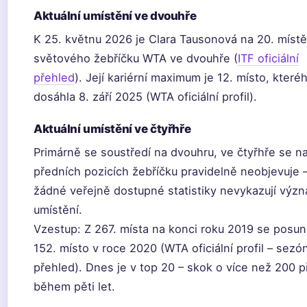
Aktuální umístění ve dvouhře
K 25. květnu 2026 je Clara Tausonová na 20. místě
světového žebříčku WTA ve dvouhře (
ITF oficiální
přehled
). Její kariérní maximum je 12. místo, které
dosáhla 8. září 2025 (WTA oficiální profil).
Aktuální umístění ve čtyřhře
Primárně se soustředí na dvouhru, ve čtyřhře se n
předních pozicích žebříčku pravidelně neobjevuje 
žádné veřejně dostupné statistiky nevykazují výz
umístění.
Vzestup: Z 267. místa na konci roku 2019 se posun
152. místo v roce 2020 (WTA oficiální profil – sezó
přehled). Dnes je v top 20 – skok o více než 200 p
během pěti let.