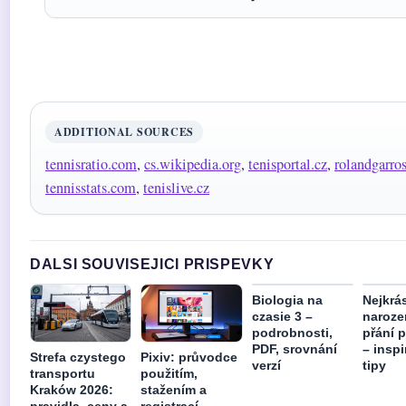
ADDITIONAL SOURCES
tennisratio.com
,
cs.wikipedia.org
,
tenisportal.cz
,
rolandgarro
tennisstats.com
,
tenislive.cz
DALSI SOUVISEJICI PRISPEVKY
Biologia na
Nejkrá
czasie 3 –
naroze
podrobnosti,
přání 
PDF, srovnání
– inspi
Strefa czystego
Pixiv: průvodce
verzí
tipy
transportu
použitím,
Kraków 2026:
stažením a
pravidla, ceny a
registrací