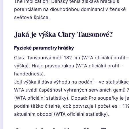
The implication: Dánský tenis získává hráčku s
potenciálem na dlouhodobou dominanci v ženské
světové špičce.
Jaká je výška Clary Tausonové?
Fyzické parametry hráčky
Clara Tausonová měří 182 cm (WTA oficiální profil –
výška). Hraje pravou rukou (WTA oficiální profil –
handedness).
Její výška jí dává výhodu na podání – ve statistiká
WTA uvádí úspěšnost vyhraných servisních gamů 7
(WTA oficiální statistiky). Dopad: Pro soupeřky je je
podání těžko čitelné, což potvrzuje i počet es – 11
aktuálním období (WTA oficiální statistiky).