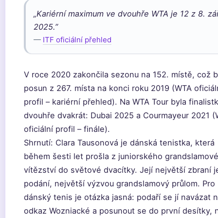
„Kariérní maximum ve dvouhře WTA je 12 z 8. zář
2025.”
—
ITF oficiální přehled
V roce 2020 zakončila sezonu na 152. místě, což b
posun z 267. místa na konci roku 2019 (WTA oficiál
profil – kariérní přehled). Na WTA Tour byla finalist
dvouhře dvakrát: Dubai 2025 a Courmayeur 2021 
oficiální profil – finále).
Shrnutí: Clara Tausonová je dánská tenistka, která
během šesti let prošla z juniorského grandslamov
vítězství do světové dvacítky. Její největší zbraní j
podání, největší výzvou grandslamový průlom. Pro
dánský tenis je otázka jasná: podaří se jí navázat 
odkaz Wozniacké a posunout se do první desítky, 