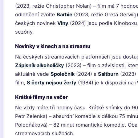
(2023, režie Christopher Nolan) – film má 7 hodno
odlehčení zvolte
Barbie
(2023, režie Greta Gerwig)
českých novinek
Vlny
(2024) jsou podle Kinoboxu
sezóny.
Novinky v kinech a na streamu
Na českých streamovacích platformách jsou dostu
Zápisník alkoholičky
(2023) – film o závislosti, kter
aktuálně vede
Společník
(2024) a
Saltburn
(2023) 
film,
S čerty nejsou žerty
(1984) je k dispozici na i
Krátké filmy na večer
Ne vždy máte tři hodiny času. Krátké snímky do 90 
Petr Zelenka) – absurdní komedie s délkou 75 minu
Poledňáková) – 82 minut romantické komedie. Oba f
streamovacích službách.