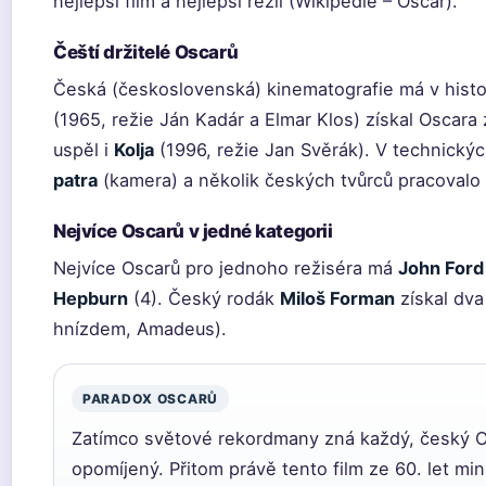
nejlepší film a nejlepší režii (Wikipedie – Oscar).
Čeští držitelé Oscarů
Česká (československá) kinematografie má v histo
(1965, režie Ján Kadár a Elmar Klos) získal Oscara 
uspěl i
Kolja
(1996, režie Jan Svěrák). V technickýc
patra
(kamera) a několik českých tvůrců pracovalo 
Nejvíce Oscarů v jedné kategorii
Nejvíce Oscarů pro jednoho režiséra má
John Ford
Hepburn
(4). Český rodák
Miloš Forman
získal dva
hnízdem, Amadeus).
PARADOX OSCARŮ
Zatímco světové rekordmany zná každý, český O
opomíjený. Přitom právě tento film ze 60. let minu