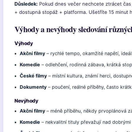
Důsledek:
Pokud dnes večer nechcete ztrácet čas v
+ dostupná stopáž + platforma. Ušetříte 15 minut h
Výhody a nevýhody sledování různýc
Výhody
Akční filmy
– rychlé tempo, okamžité napětí, ideá
Komedie
– odlehčení, rodinná zábava, krátká sto
České filmy
– místní kultura, známí herci, dostupn
Dokumenty
– poučení, reálné příběhy, často krát
Nevýhody
Akční filmy
– méně příběhu, někdy prvoplánová z
Komedie
– nekvalitní tituly převažují nad dobrými