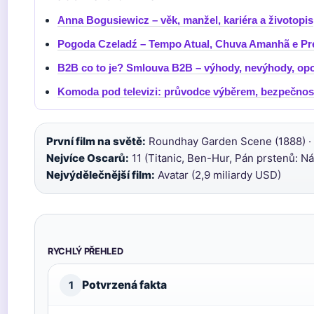
Anna Bogusiewicz – věk, manžel, kariéra a životopis
Pogoda Czeladź – Tempo Atual, Chuva Amanhã e Pre
B2B co to je? Smlouva B2B – výhody, nevýhody, op
Komoda pod televizi: průvodce výběrem, bezpečnost
První film na světě:
Roundhay Garden Scene (1888) ·
Nejvíce Oscarů:
11 (Titanic, Ben-Hur, Pán prstenů: Náv
Nejvýdělečnější film:
Avatar (2,9 miliardy USD)
RYCHLÝ PŘEHLED
Potvrzená fakta
1