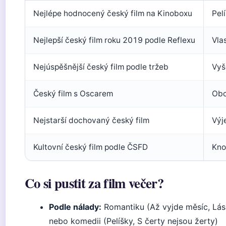
Nejlépe hodnocený český film na Kinoboxu
Pel
Nejlepší český film roku 2019 podle Reflexu
Vlas
Nejúspěšnější český film podle tržeb
Vyš
Český film s Oscarem
Obc
Nejstarší dochovaný český film
Výj
Kultovní český film podle ČSFD
Kno
Co si pustit za film večer?
Podle nálady:
Romantiku (Až vyjde měsíc, Lásk
nebo komedii (Pelíšky, S čerty nejsou žerty)