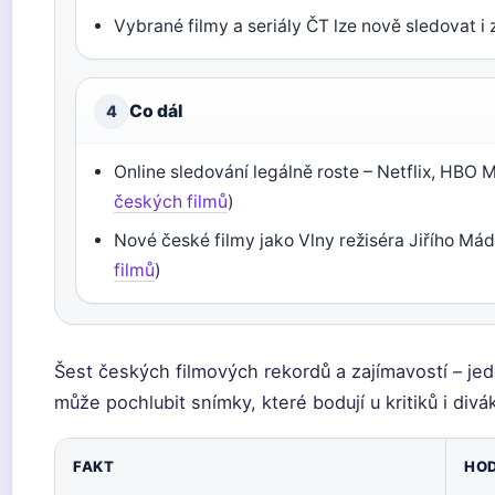
Vybrané filmy a seriály ČT lze nově sledovat i 
Co dál
4
Online sledování legálně roste – Netflix, HBO 
českých filmů
)
Nové české filmy jako Vlny režiséra Jiřího Mádl
filmů
)
Šest českých filmových rekordů a zajímavostí – je
může pochlubit snímky, které bodují u kritiků i div
FAKT
HO