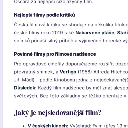
Oscara za nejlepší cizojazyčný film.
Nejlepší filmy podle kritiků
Česká filmová kritika se shoduje na několika titule
české filmy roku 2019 také
Nabarvené ptáče
,
Staří
snímků přináší silný příběh a výjimečné herecké v
Povinné filmy pro filmové nadšence
Pro opravdové cinefily doporučujeme rozšířit obzo
převratný snímek, a
Vertigo
(1958) Alfreda Hitchco
Jiří Mádl) – podle Kinoboxu jedna z nejočekávaněj
Důsledek:
Každý film nadšenec by měl znát alespoň 
světových. Bez této základny se těžko orientuje v 
Jaký je nejsledovanější film?
V českých kinech:
Vyšehrad: Fylm (přes 1,3 mi