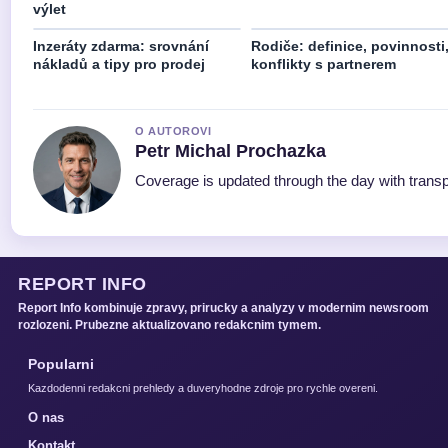
výlet
Inzeráty zdarma: srovnání
Rodiče: definice, povinnosti
nákladů a tipy pro prodej
konflikty s partnerem
O AUTOROVI
Petr Michal Prochazka
Coverage is updated through the day with trans
REPORT INFO
Report Info kombinuje zpravy, prirucky a analyzy v modernim newsroom
rozlozeni. Prubezne aktualizovano redakcnim tymem.
Popularni
Kazdodenni redakcni prehledy a duveryhodne zdroje pro rychle overeni.
O nas
Kontakt