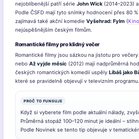
nejoblíbenější patří série
John Wick
(2014–2023) 
Podle ČSFD mají tyto snímky hodnocení přes 80 % 
zajímavá také akční komedie
Vyšehrad: Fylm
(
Kin
nejúspěšnějším českým filmům.
Romantické filmy pro klidný večer
Romantické filmy jsou sázkou na jistotu pro večery
nebo
Až vyjde měsíc
(2012) mají nadprůměrná hod
českých romantických komedií uspěly
Líbáš jako B
které se pravidelně objevují v televizním programu
PROČ TO FUNGUJE
Když si vyberete film podle aktuální nálady, zvyš
Průměrná stopáž 100–120 minut je ideální – stihne
Podle Novinek se tento tip objevuje v tematické