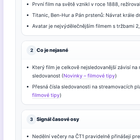
První film na světě vznikl v roce 1888, režírova
Titanic, Ben-Hur a Pán prstenů: Návrat krále dr
Avatar je nejvýdělečnějším filmem s tržbami 2
Co je nejasné
2
Který film je celkově nejsledovanější závisí na
sledovanost (
Novinky – filmové tipy
)
Přesná čísla sledovanosti na streamovacích p
filmové tipy
)
Signál časové osy
3
Nedělní večery na ČT1 pravidelně přinášejí pr