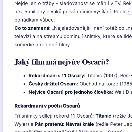
Nejde jen o tržby – sledovanost se měří i v TV. Re
než 5 miliony diváků při vánočním vysílání. Podle
Č
pohádkám vůbec.
Co to znamená:
„Nejsledovanější“ není totéž co „ne
televizi a na streamu dominují snímky, které se li
komedie a rodinné filmy.
Jaký film má nejvíce Oscarů?
Rekordmani s 11 Oscary:
Titanic (1997), Ben-
Český držitel Oscara:
Obchod na korze (1965) 
Nejvíce Oscarů pro jednoho člověka:
Walt Di
Rekordmani v počtu Oscarů
Tři snímky sdílejí rekord 11 Oscarů:
Titanic
(režie 
Wyler) a
Pán prstenů: Návrat krále
(režie Peter Jack