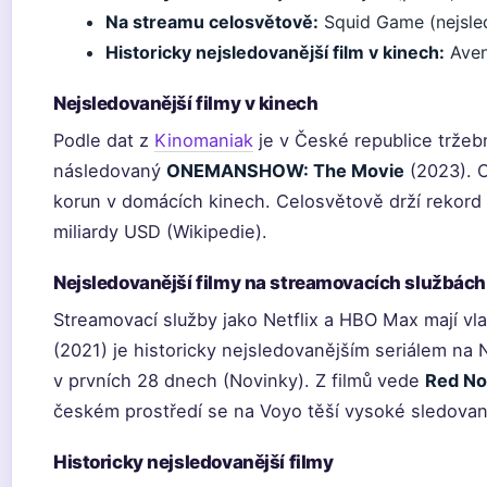
Na streamu celosvětově:
Squid Game (nejsledo
Historicky nejsledovanější film v kinech:
Aven
Nejsledovanější filmy v kinech
Podle dat z
Kinomaniak
je v České republice tržeb
následovaný
ONEMANSHOW: The Movie
(2023). O
korun v domácích kinech. Celosvětově drží rekord
miliardy USD (Wikipedie).
Nejsledovanější filmy na streamovacích službách
Streamovací služby jako Netflix a HBO Max mají vla
(2021) je historicky nejsledovanějším seriálem na N
v prvních 28 dnech (Novinky). Z filmů vede
Red No
českém prostředí se na Voyo těší vysoké sledova
Historicky nejsledovanější filmy