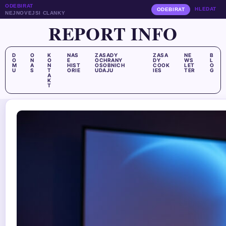
ODEBIRAT
HLEDAT
ODEBIRAT
NEJNOVEJSI CLANKY
REPORT INFO
D
O
K
NAS
ZASADY
ZASA
NE
B
O
N
O
E
OCHRANY
DY
WS
L
M
A
N
HIST
OSOBNICH
COOK
LET
O
U
S
T
ORIE
UDAJU
IES
TER
G
A
K
T