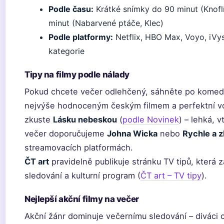
Podle času:
Krátké snímky do 90 minut (Knoflí
minut (Nabarvené ptáče, Klec)
Podle platformy:
Netflix, HBO Max, Voyo, iVys
kategorie
Tipy na filmy podle nálady
Pokud chcete večer odlehčený, sáhněte po komed
nejvýše hodnoceným českým filmem a perfektní vo
zkuste
Lásku nebeskou
(
podle Novinek
) – lehká, 
večer doporučujeme
Johna Wicka
nebo
Rychle a z
streamovacích platformách.
ČT art
pravidelně publikuje stránku TV tipů, která 
sledování a kulturní program (
ČT art – TV tipy
).
Nejlepší akční filmy na večer
Akční žánr dominuje večernímu sledování – diváci c