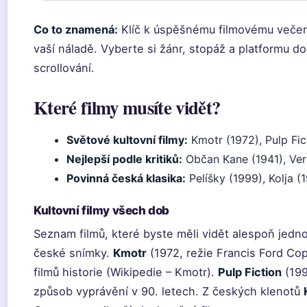
Co to znamená:
Klíč k úspěšnému filmovému večeru 
vaší náladě. Vyberte si žánr, stopáž a platformu do
scrollování.
Které filmy musíte vidět?
Světové kultovní filmy:
Kmotr (1972), Pulp Fic
Nejlepší podle kritiků:
Občan Kane (1941), Ver
Povinná česká klasika:
Pelíšky (1999), Kolja (
Kultovní filmy všech dob
Seznam filmů, které byste měli vidět alespoň jedno
české snímky.
Kmotr
(1972, režie Francis Ford Cop
filmů historie (Wikipedie – Kmotr).
Pulp Fiction
(199
způsob vyprávění v 90. letech. Z českých klenotů