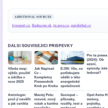
ADDITIONAL SOURCES
livesport.cz
,
flashscore.sk
,
tn.nova.cz
,
eurofotbal.cz
DALSI SOUVISEJICI PRISPEVKY
Pro ta prawa
(2024): Ob
azení,
epizody, kde
Vileda mop:
Jak Napisać
E.ON: Vše, co
ledovat?
výběr, použití
Cv –
potřebujete
a údržba v
Kompletny
vědět o této
roce 2025
Przewodnik
energetické
Krok po Kroku
společnosti
Astrologie:
Maciej Pela:
Sociopat –
Opel Astra H
proč jí nevěřit
rozvod, nový
příznaky,
motory,
a jak vznikla
vztah a kariéra
rozdíly, test a
pojistky,
tanečníka
možnosti
spotřeba a