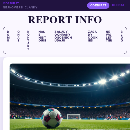
ODEBIRAT
HLEDAT
ODEBIRAT
NEJNOVEJSI CLANKY
REPORT INFO
D
O
K
NAS
ZASADY
ZASA
NE
B
O
N
O
E
OCHRANY
DY
WS
L
M
A
N
HIST
OSOBNICH
COOK
LET
O
U
S
T
ORIE
UDAJU
IES
TER
G
A
K
T