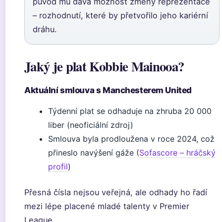
původ mu dává možnost změny reprezentace
– rozhodnutí, které by přetvořilo jeho kariérní
dráhu.
Jaký je plat Kobbie Mainooa?
Aktuální smlouva s Manchesterem United
Týdenní plat se odhaduje na zhruba 20 000
liber (neoficiální zdroj)
Smlouva byla prodloužena v roce 2024, což
přineslo navýšení gáže (
Sofascore – hráčský
profil
)
Přesná čísla nejsou veřejná, ale odhady ho řadí
mezi lépe placené mladé talenty v Premier
League.