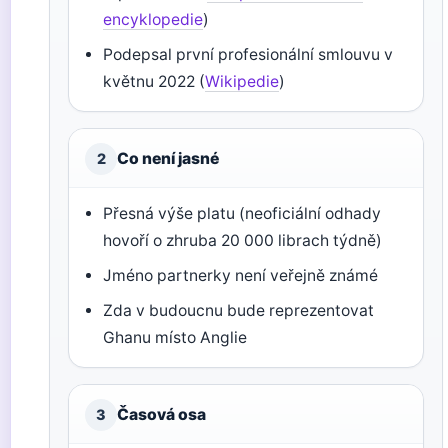
encyklopedie
)
Podepsal první profesionální smlouvu v
květnu 2022 (
Wikipedie
)
Co není jasné
2
Přesná výše platu (neoficiální odhady
hovoří o zhruba 20 000 librach týdně)
Jméno partnerky není veřejně známé
Zda v budoucnu bude reprezentovat
Ghanu místo Anglie
Časová osa
3