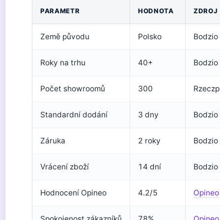
PARAMETR
HODNOTA
ZDROJ
Země původu
Polsko
Bodzio
Roky na trhu
40+
Bodzio
Počet showroomů
300
Rzeczp
Standardní dodání
3 dny
Bodzio
Záruka
2 roky
Bodzio
Vrácení zboží
14 dní
Bodzio
Hodnocení Opineo
4.2/5
Opineo
Spokojenost zákazníků
78%
Opineo