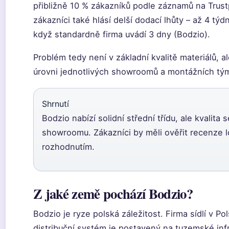
přibližně 10 % zákazníků podle záznamů na Trustp
zákazníci také hlásí delší dodací lhůty – až 4 týd
když standardně firma uvádí 3 dny (Bodzio).
Problém tedy není v základní kvalitě materiálů, al
úrovni jednotlivých showroomů a montážních tý
Shrnutí
Bodzio nabízí solidní střední třídu, ale kvalita 
showroomu. Zákazníci by měli ověřit recenze l
rozhodnutím.
Z jaké země pochází Bodzio?
Bodzio je ryze polská záležitost. Firma sídlí v Pols
distribuční systém je postavený na tuzemské infr