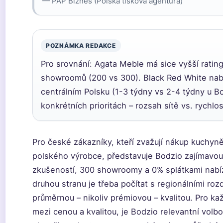
— PAP Biznes (Polská tisková agentura)
POZNÁMKA REDAKCE
Pro srovnání: Agata Meble má sice vyšší rating
showroomů (200 vs 300). Black Red White nabíz
centrálním Polsku (1-3 týdny vs 2-4 týdny u Bo
konkrétních prioritách – rozsah sítě vs. rychlo
Pro české zákazníky, kteří zvažují nákup kuchy
polského výrobce, představuje Bodzio zajímavou
zkušeností, 300 showroomy a 0% splátkami nabí
druhou stranu je třeba počítat s regionálními roz
průměrnou – nikoliv prémiovou – kvalitou. Pro ka
mezi cenou a kvalitou, je Bodzio relevantní volbou.