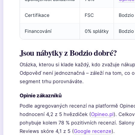
Certifikace
FSC
Bodzio
Financování
0% splátky
Bodzio
Jsou nábytky z Bodzio dobré?
Otázka, kterou si klade každý, kdo zvažuje nákup
Odpověď není jednoznačná – záleží na tom, co o
segment trhu porovnáváte.
Opinie zákazníků
Podle agregovaných recenzí na platformě Opine
hodnocení 4,2 z 5 hvězdiček (
Opineo.pl
). Celko
pohybuje kolem 78 % pozitivních recenzí. Salony
Reviews skóre 4,1 z 5 (
Google recenze
).