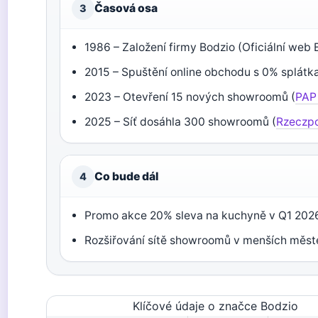
Časová osa
3
1986 – Založení firmy Bodzio (Oficiální web 
2015 – Spuštění online obchodu s 0% splátk
2023 – Otevření 15 nových showroomů (
PAP
2025 – Síť dosáhla 300 showroomů (
Rzeczpo
Co bude dál
4
Promo akce 20% sleva na kuchyně v Q1 202
Rozšiřování sítě showroomů v menších měst
Klíčové údaje o značce Bodzio