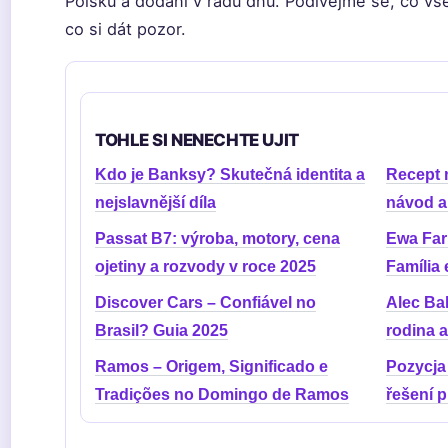
Polsku a dodání v řádu dnů. Podívejme se, co vš
co si dát pozor.
TOHLE SI NENECHTE UJIT
Kdo je Banksy? Skutečná identita a
Recept 
nejslavnější díla
návod a 
Passat B7: výroba, motory, cena
Ewa Far
ojetiny a rozvody v roce 2025
Família 
Discover Cars – Confiável no
Alec Bal
Brasil? Guia 2025
rodina a
Ramos – Origem, Significado e
Pozycja
Tradições no Domingo de Ramos
řešení 