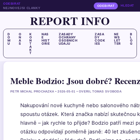
ODEBIRAT
HLEDAT
ODEBIRAT
NEJNOVEJSI CLANKY
REPORT INFO
D
O
K
NAS
ZASADY
ZASA
NE
B
O
N
O
E
OCHRANY
DY
WS
L
M
A
N
HIST
OSOBNICH
COOK
LET
O
U
S
T
ORIE
UDAJU
IES
TER
G
A
K
T
Meble Bodzio: Jsou dobré? Recenz
PETR MICHAL PROCHAZKA • 2026-05-01 • OVERIL TOMAS SVOBODA
Nakupování nové kuchyně nebo salonového náb
spoustu otázek. Která značka nabízí skutečnou k
hlavně – jak rychle to přijde? Bodzio patří mezi p
otázku odpovídají poměrně jasně: 40 let zkuše