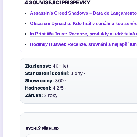
4 SOUVISEJICI PRISPEVKY
Assassin’s Creed Shadows – Data de Lançamento,
Obsazení Dynastie: Kdo hrál v seriálu a kdo zemře
In Print We Trust: Recenze, produkty a udržiteln
Hodinky Huawei: Recenze, srovnání a nejlepší fu
Zkušenost:
40+ let ·
Standardní dodání:
3 dny ·
Showroomy:
300 ·
Hodnocení:
4.2/5 ·
Záruka:
2 roky
RYCHLÝ PŘEHLED