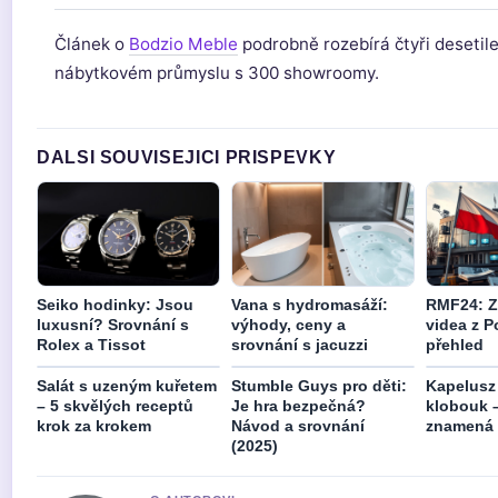
Článek o
Bodzio Meble
podrobně rozebírá čtyři desetil
nábytkovém průmyslu s 300 showroomy.
DALSI SOUVISEJICI PRISPEVKY
Seiko hodinky: Jsou
Vana s hydromasáží:
RMF24: Zp
luxusní? Srovnání s
výhody, ceny a
videa z P
Rolex a Tissot
srovnání s jacuzzi
přehled
Salát s uzeným kuřetem
Stumble Guys pro děti:
Kapelusz 
– 5 skvělých receptů
Je hra bezpečná?
klobouk –
krok za krokem
Návod a srovnání
znamená a
(2025)