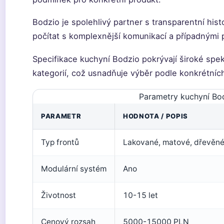
Bodzio je spolehlivý partner s transparentní hist
počítat s komplexnější komunikací a případnými p
Specifikace kuchyní Bodzio pokrývají široké spe
kategorií, což usnadňuje výběr podle konkrétníc
Parametry kuchyní Bo
PARAMETR
HODNOTA / POPIS
Typ frontů
Lakované, matové, dřevěn
Modulární systém
Ano
Životnost
10-15 let
Cenový rozsah
5000-15000 PLN