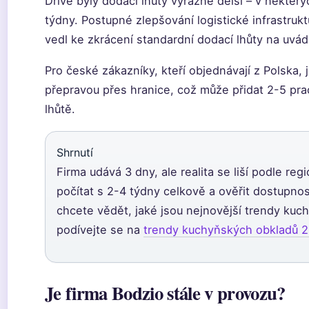
Dříve byly dodací lhůty výrazně delší – v někter
týdny. Postupné zlepšování logistické infrastrukt
vedl ke zkrácení standardní dodací lhůty na uvá
Pro české zákazníky, kteří objednávají z Polska, 
přepravou přes hranice, což může přidat 2-5 pra
lhůtě.
Shrnutí
Firma udává 3 dny, ale realita se liší podle re
počítat s 2-4 týdny celkově a ověřit dostupnos
chcete vědět, jaké jsou nejnovější trendy ku
podívejte se na
trendy kuchyňských obkladů 
Je firma Bodzio stále v provozu?